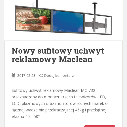
o
n
t
e
n
t
Nowy sufitowy uchwyt
reklamowy Maclean
2017-02-23
Dodaj komentarz
Sufitowy uchwyt reklamowy Maclean MC-732
przeznaczony do montażu trzech telewizorów LED,
LCD, plazmowych oraz monitorów różnych marek o
łącznej wadze nie przekraczającej 45kg i przekątnej
ekranu 40”- 50”.