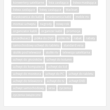
konwertery satelitarne
lista zasilająca
listwa maskująca
listwa zasilające
listwy zasilające
Maclean
maskownica do kabli
maskownica kabli
meble rtv
montaż uchwytu
nagrody
nowy rok
organizator kabli
organizer kabli
promocja
przedłużacz
półka do DVD
półki rtv
rabat
rabaty
samochodowy uchwyt do tabletu
standard vesa
stoliki pod telewizor
stoliki rtv
telewizja satelitarna
uchwyt do głośników
uchwyt do kolumn
uchwyt do komputera
uchwyt do lcd
uchwyt do monitora
uchwyt do PC
uchwyt do tabletu
uchwyt do telewizora
uchwyt do tv
uchwyt DVD
uchwyt samochodowy
vesa
życzenia
życzenia świąteczne