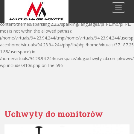
Warning: is_readable(): open_basedir restriction in effect.
TOGGLE
File(/home/virtuals/94.23.94.244/userspace/blog.uchwytylcd.com.pl/w
ww/wp-
content/themes/sparkling.2.2.2/sparkling/languages/pl_PL.mo/pl_PL.
mo) is not within the allowed path(s):
(/home/virtuals/94.23.94.244/tmp:/home/virtuals/94.23.94.244/usersp
ace:/home/virtuals/94.23.94.244/php/lib/php:/home/virtuals/37.187.25
1.88/userspace) in
/home/virtuals/94.23.94.244/userspace/blog.uchwytylcd.com.pl/www/
S
wp-includes/l10n.php on line 596
k
i
p
t
o
m
Uchwyty do monitorów
a
i
n
c