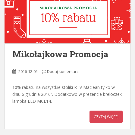
o
n
t
e
n
t
Mikołajkowa Promocja
2016-12-05
Dodaj komentarz
10% rabatu na wszystkie stoliki RTV Maclean tylko w
dniu 6 grudnia 2016r. Dodatkowo w prezencie breloczek
lampka LED MCE14.
CZYTAJ WIĘCEJ