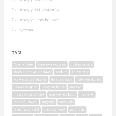
Uchwyty do telewizorów
Uchwyty samochodowe
Życzenia
TAGI
Czarny Piątek
darmowa dostawa
dostawa gratis
dzień darmowej dostawy
Konkurs
konwertery
konwertery satelitarne
lista zasilająca
listwa maskująca
listwa zasilające
listwy zasilające
Maclean
maskownica do kabli
maskownica kabli
meble rtv
montaż uchwytu
nagrody
nowy rok
organizator kabli
organizer kabli
promocja