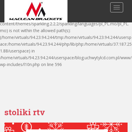
Warning: is_readable(): open_basedir restriction in effect.
TOGGLE
File(/home/virtuals/94.23.94.244/userspace/blog.uchwytylcd.com.pl/w
ww/wp-
content/themes/sparkling.2.2.2/sparkling/languages/pl_PL.mo/pl_PL.
mo) is not within the allowed path(s):
(/home/virtuals/94.23.94.244/tmp:/home/virtuals/94.23.94.244/usersp
ace:/home/virtuals/94.23.94.244/php/lib/php:/home/virtuals/37.187.25
1.88/userspace) in
/home/virtuals/94.23.94.244/userspace/blog.uchwytylcd.com.pl/www/
S
wp-includes/l10n.php on line 596
k
i
p
t
o
m
stoliki rtv
a
i
n
c