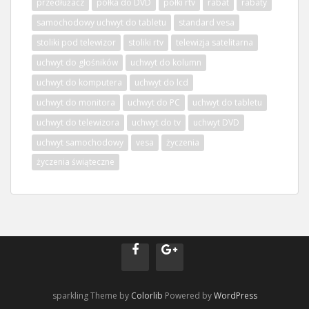
przedłużacz
półka do DVD
półki rtv
rabat
rabaty
samochodowy uchwyt do tabletu
standard vesa
stoliki pod telewizor
stoliki rtv
telewizja satelitarna
uchwyt do głośników
uchwyt do kolumn
uchwyt do komputera
uchwyt do lcd
uchwyt do monitora
uchwyt do PC
uchwyt do tabletu
uchwyt do telewizora
uchwyt do tv
uchwyt DVD
uchwyt samochodowy
vesa
życzenia
życzenia świąteczne
sparkling Theme by
Colorlib
Powered by
WordPress