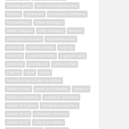
dostawa gratis
dzień darmowej dostawy
Konkurs
konwertery
konwertery satelitarne
lista zasilająca
listwa maskująca
listwa zasilające
listwy zasilające
Maclean
maskownica do kabli
maskownica kabli
meble rtv
montaż uchwytu
nagrody
nowy rok
organizator kabli
organizer kabli
promocja
przedłużacz
półka do DVD
półki rtv
rabat
rabaty
samochodowy uchwyt do tabletu
standard vesa
stoliki pod telewizor
stoliki rtv
telewizja satelitarna
uchwyt do głośników
uchwyt do kolumn
uchwyt do komputera
uchwyt do lcd
uchwyt do monitora
uchwyt do PC
uchwyt do tabletu