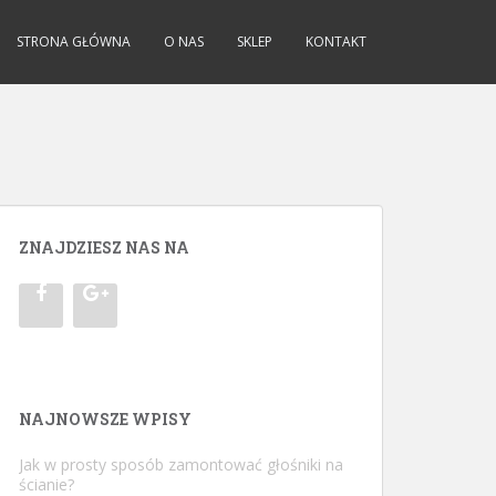
tent/themes/sparkling.2.2.2/sparkling/languages/pl_PL.mo/pl_PL.mo) is
ib/php:/home/virtuals/37.187.251.88/userspace) in
STRONA GŁÓWNA
O NAS
SKLEP
KONTAKT
ZNAJDZIESZ NAS NA
NAJNOWSZE WPISY
Jak w prosty sposób zamontować głośniki na
ścianie?