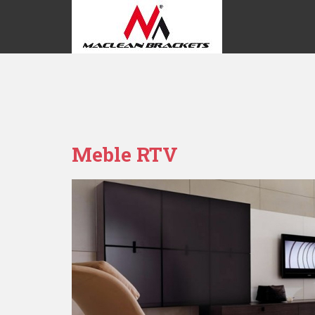
Warning: is_readable(): open_basedir restriction in effect. File(/ho
not within the allowed path(s): (/home/virtuals/94.23.94.244/tmp:/ho
/home/virtuals/94.23.94.244/userspace/blog.uchwytylcd.com.pl/www/w
Meble RTV