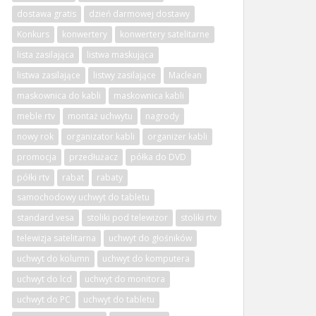
dostawa gratis
dzień darmowej dostawy
Konkurs
konwertery
konwertery satelitarne
lista zasilająca
listwa maskująca
listwa zasilające
listwy zasilające
Maclean
maskownica do kabli
maskownica kabli
meble rtv
montaż uchwytu
nagrody
nowy rok
organizator kabli
organizer kabli
promocja
przedłużacz
półka do DVD
półki rtv
rabat
rabaty
samochodowy uchwyt do tabletu
standard vesa
stoliki pod telewizor
stoliki rtv
telewizja satelitarna
uchwyt do głośników
uchwyt do kolumn
uchwyt do komputera
uchwyt do lcd
uchwyt do monitora
uchwyt do PC
uchwyt do tabletu