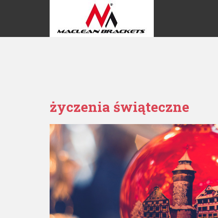
Warning: is_readable(): open_basedir restriction in effect. File(/ho
not within the allowed path(s): (/home/virtuals/94.23.94.244/tmp:/ho
/home/virtuals/94.23.94.244/userspace/blog.uchwytylcd.com.pl/www/w
życzenia świąteczne