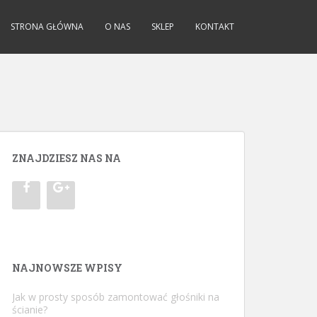
tent/themes/sparkling.2.2.2/sparkling/languages/pl_PL.mo/pl_PL.mo) is
ib/php:/home/virtuals/37.187.251.88/userspace) in
STRONA GŁÓWNA
O NAS
SKLEP
KONTAKT
ZNAJDZIESZ NAS NA
NAJNOWSZE WPISY
Jak w prosty sposób zamontować głośniki na
ścianie?