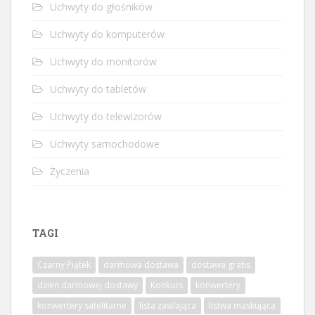
Uchwyty do głośników
Uchwyty do komputerów
Uchwyty do monitorów
Uchwyty do tabletów
Uchwyty do telewizorów
Uchwyty samochodowe
Życzenia
TAGI
Czarny Piątek
darmowa dostawa
dostawa gratis
dzień darmowej dostawy
Konkurs
konwertery
konwertery satelitarne
lista zasilająca
listwa maskująca