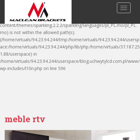
Warning: is_readable(): open_basedir restriction in effect.
TOGGLE
File(/home/virtuals/94.23.94.244/userspace/blog.uchwytylcd.com.pl/w
ww/wp-
content/themes/sparkling.2.2.2/sparkling/languages/pl_PL.mo/pl_PL.
mo) is not within the allowed path(s):
(/home/virtuals/94.23.94.244/tmp:/home/virtuals/94.23.94.244/usersp
ace:/home/virtuals/94.23.94.244/php/lib/php:/home/virtuals/37.187.25
1.88/userspace) in
/home/virtuals/94.23.94.244/userspace/blog.uchwytylcd.com.pl/www/
S
wp-includes/l10n.php on line 596
k
i
p
t
o
m
meble rtv
a
i
n
c