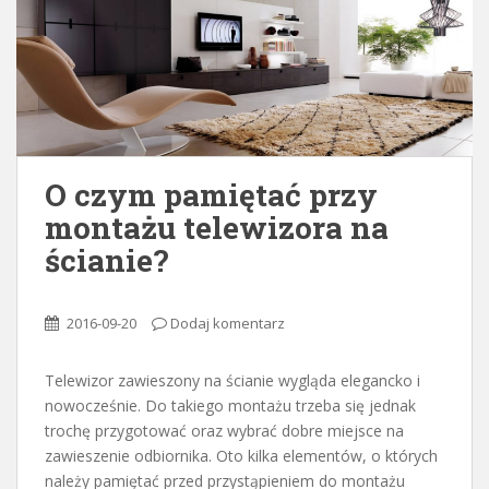
o
n
t
e
n
t
O czym pamiętać przy
montażu telewizora na
ścianie?
2016-09-20
Dodaj komentarz
Telewizor zawieszony na ścianie wygląda elegancko i
nowocześnie. Do takiego montażu trzeba się jednak
trochę przygotować oraz wybrać dobre miejsce na
zawieszenie odbiornika. Oto kilka elementów, o których
należy pamiętać przed przystąpieniem do montażu