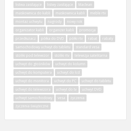
listwa zasilające
listwy zasilające
Maclean
maskownica do kabli
maskownica kabli
meble rtv
montaż uchwytu
nagrody
nowy rok
organizator kabli
organizer kabli
promocja
przedłużacz
półka do DVD
półki rtv
rabat
rabaty
samochodowy uchwyt do tabletu
standard vesa
stoliki pod telewizor
stoliki rtv
telewizja satelitarna
uchwyt do głośników
uchwyt do kolumn
uchwyt do komputera
uchwyt do lcd
uchwyt do monitora
uchwyt do PC
uchwyt do tabletu
uchwyt do telewizora
uchwyt do tv
uchwyt DVD
uchwyt samochodowy
vesa
życzenia
życzenia świąteczne