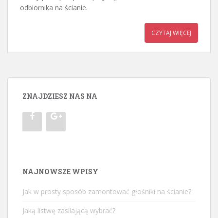
odbiornika na ścianie.
CZYTAJ WIĘCEJ
ZNAJDZIESZ NAS NA
NAJNOWSZE WPISY
Jak w prosty sposób zamontować głośniki na ścianie?
Jaką listwę zasilającą wybrać?